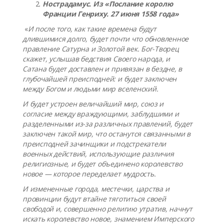
Нострадамус. Из «Послание королю
Франции Генриху. 27 июня 1558 года»
«
И после того, как такие времена будут
длившимися долго, будет почти что обновленное
правление Сатурна и Золотой век. Бог-Творец
скажет, услышав бедствия Своего народа, и
Сатана будет доставлен и привязан в бездне, в
глубочайшей преисподней: и будет заключен
между Богом и людьми мир вселенский.
И будет устроен величайший мир, союз и
согласие между враждующими, заблудшими и
разделенными из-за различных правлений, будет
заключен такой мир, что останутся связанными в
преисподней зачинщики и подстрекатели
военных действий, использующие различия
религиозные, и будет объединено королевство
новое — которое переделает мудрость.
И измененные города, местечки, царства и
провинции будут втайне тяготиться своей
свободой и, совершенно религию утратив, начнут
искать королевство новое, знамением Имперского