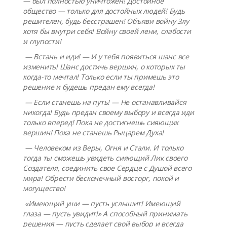
— был полностью уничтожен! Достойное
общество — только для достойных людей! Будь
решителен, будь бесстрашен! Объяви войну Злу
хотя бы внутри себя! Войну своей лени, слабости
и глупости!
— Встань и иди! — И у тебя появиться шанс все
изменить! Шанс достичь вершин, о которых ты
когда-то мечтал! Только если ты примешь это
решение и будешь предан ему всегда!
— Если станешь на путь! — Не останавливайся
никогда! Будь предан своему выбору и всегда иди
только вперед! Пока не достигнешь сияющих
вершин! Пока не станешь Рыцарем Духа!
— Человеком из Веры, Огня и Стали. И только
тогда ты сможешь увидеть сияющий Лик своего
Создателя, соединить свое Сердце с Душой всего
мира! Обрести бесконечный восторг, покой и
могущество!
«Имеющий уши — пусть услышит! Имеющий
глаза — пусть увидит!» А способный принимать
решения — пусть сделает свой выбор и всегда