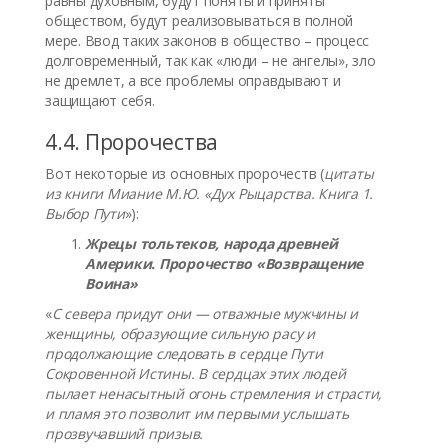
равны духовным, будут поняты и приняты
обществом, будут реализовываться в полной
мере. Ввод таких законов в общество – процесс
долговременный, так как «люди – не ангелы», зло
не дремлет, а все проблемы оправдывают и
защищают себя.
4.4. Пророчества
Вот некоторые из основных пророчеств (
цитаты
из книги Миание М.Ю. «Дух Рыцарства. Книга 1.
Выбор
Пути
»):
Жрецы тольтеков, народа древней
Америки. Пророчество «Возвращение
Воина»
«
С севера придут они — отважные мужчины и
женщины, образующие сильную расу и
продолжающие следовать в сердце Пути
Сокровенной Истины. В сердцах этих людей
пылает ненасытный огонь стремления и страсти,
и пламя это позволит им первыми услышать
прозвучавший призыв.