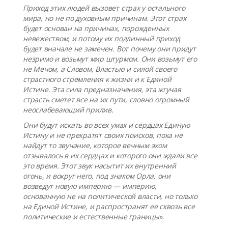
Приход этих людей вызовет страх у остального
мира, но не по духовным причинам. Этот страх
будет основан на причинах, порожденных
невежеством, и потому их подлинный приход
будет вначале не замечен. Вот почему они придут
незримо и возьмут мир штурмом. Они возьмут его
не Мечом, а Словом, Властью и силой своего
страстного стремления к жизни и к Единой
Истине. Эта сила предназначения, эта жгучая
страсть сметет все на их пути, словно огромный
неослабевающий прилив.
Они будут искать во всех умах и сердцах Единую
Истину и не прекратят своих поисков, пока не
найдут то звучание, которое вечным эхом
отзывалось в их сердцах и которого они ждали все
это время. Этот звук насытит их внутренний
огонь, и вокруг него, под знаком Орла, они
возведут новую империю — империю,
основанную не на политической власти, но только
на Единой Истине, и распространят ее сквозь все
политические и естественные границы
».