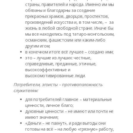
страны, правителей и народа. Именно им мы
обязаны и благодарны за создание
прекрасных храмов, дворцов, проспектов,
произведений искусства и, в том числе, – за
жизнь в любой свободной стране. Иначе бы
мы все находились под татаро-монгольским,
османским, фашистским или каким-либо
другим игом;
в конечном итоге всё лучшее – создано ими;
это – лучшие из лучших: честные,
справедливые, преданные, этичные,
высокоэффективные и
высокомотивированные люди.
Потребители, эгоисты – противоположность
служителям:
для потребителей главное – материальные
ценности, личное благо;
духовные ценности – не имеют или почти не
имеют значения;
«Деньги – не пахнут», и ради выгоды они
готовы на всё – на любую «грязную» работу,