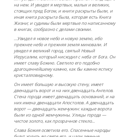
на нем. И увидел я мертвых, малых и великих,
стоящих пред Богом, и книги раскрыты были, и
иная книга раскрыта была, которая есть Книга
Жизни; и судимы были мертвые по написанному
в книгах, сообразно с делами своими.
…Увидел я новое небо и новую землю, ибо
прежнее небо и прежняя земля миновали. И
увидел я великий город, святый Новый
Иерусалим, который нисходил с неба от Бога. Он
имеет славу Божию. Светило его подобно
драгоценнейшему камню, как бы камню яспису
кристалловидному.
Он имеет большую и высокую стену, имеет
двенадцать ворот и на них двенадцать Ангелов.
Стена города имеет двенадцать оснований, и на
них имена двенадцати Апостолов. А двенадцать
ворот — двенадцать жемчужин: каждые ворота
были из одной жемчужины. Улицы города —
чистое золото, как прозрачное стекло…
Слава Божия осветила его. Спасенные народы
будут ходить во свете его, и цари земные