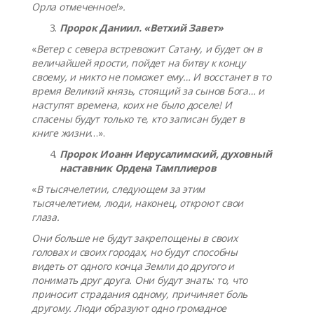
Орла отмеченное!».
Пророк Даниил. «Ветхий Завет»
«
Ветер с севера встревожит Сатану, и будет он в
величайшей ярости, пойдет на битву к концу
своему, и никто не поможет ему… И восстанет в то
время Великий князь, стоящий за сынов Бога… и
наступят времена, коих не было доселе! И
спасены будут только те, кто записан будет в
книге жизни
…».
Пророк Иоанн Иерусалимский, духовный
наставник Ордена Тамплиеров
«
В тысячелетии, следующем за этим
тысячелетием, люди, наконец, откроют свои
глаза.
Они больше не будут закрепощены в своих
головах и своих городах, но будут способны
видеть от одного конца Земли до другого и
понимать друг друга. Они будут знать: то, что
приносит страдания одному, причиняет боль
другому. Люди образуют одно громадное