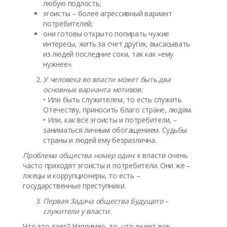
любую подлость;
эгоисты – более агрессивный вариант
потребителей;
они готовы открыто попирать чужие
интересы, жить за счет других, высасывать
из людей последние соки, так как «ему
нужнее».
У человека во власти может быть два
основных варианта мотивов:
• Или быть служителем, то есть служить
Отечеству, приносить благо стране, людям.
• Или, как все эгоисты и потребители, –
заниматься личным обогащением. Судьбы
страны и людей ему безразлична.
Проблема общества номер один
: к власти очень
часто приходят эгоисты и потребители. Они же –
лжецы и коррупционеры, то есть –
государственные преступники.
Первая Задача общества Будущего –
служители у власти.
Что это дает? Например, то, что знают все: