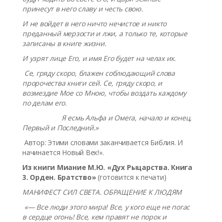
принесут в него славу и честь свою.
И не войдет в него ничто нечистое и никто
преданный мерзости и лжи, а только те, которые
записаны в книге жизни.
И узрят лице Его, и имя Его будет на челах их.
Се, гряду скоро, блажен соблюдающий слова
пророчества книги сей. Се, гряду скоро, и
возмездие Мое со Мною, чтобы воздать каждому
по делам его.
Я есмь Альфа и Омега, начало и конец,
Первый и Последний.»
Автор: Этими словами заканчивается Библия. И
начинается Новый Век!».
Из книги Миание М.Ю. «Дух Рыцарства. Книга
3. Орден. Братство»
(готовится к печати)
МАНИФЕСТ СИЛ СВЕТА. ОБРАЩЕНИЕ К ЛЮДЯМ
«— Все люди этого мира! Все, у кого еще не погас
в сердце огонь! Все, кем правят не порок и