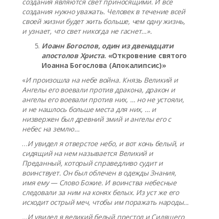
создания являются свет приносящими. И все
создания нужно уважать. Человек в течение всей
своей жизни будет жить больше, чем одну жизнь,
и узнает, что свет никогда не гаснет…».
Иоанн Богослов, один из двенадцати
апостолов Христа
. «Откровение святого
Иоанна Богослова (Апокалипсис)»
«
И произошла на небе война. Князь Великий и
Ангелы его воевали против дракона, дракон и
ангелы его воевали против них, … но не устояли,
и не нашлось больше места для них, … и
низвержен был древний змий и ангелы его с
небес на землю…
…
И увидел я отверстое небо, и вот конь белый, и
сидящий на нем называется Великий и
Преданный, который справедливо судит и
воинствует. Он был облечен в одежды Знания,
имя ему — Слово Божие. И воинства небесные
следовали за ним на конях белых. Из уст же его
исходит острый меч, чтобы им поражать народы…
…И увидел я великий белый престол и Сидящего