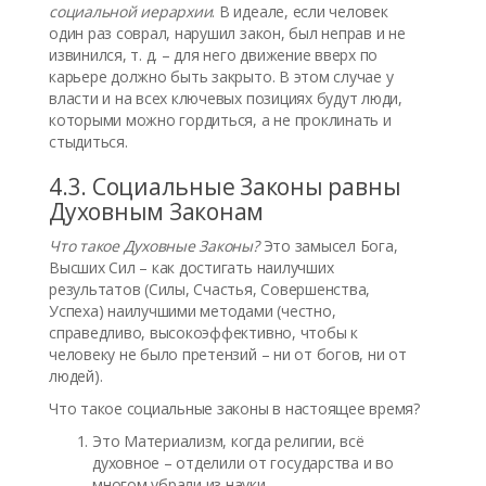
социальной иерархии
. В идеале, если человек
один раз соврал, нарушил закон, был неправ и не
извинился, т. д. – для него движение вверх по
карьере должно быть закрыто. В этом случае у
власти и на всех ключевых позициях будут люди,
которыми можно гордиться, а не проклинать и
стыдиться.
4.3. Социальные Законы равны
Духовным Законам
Что такое Духовные Законы?
Это замысел Бога,
Высших Сил – как достигать наилучших
результатов (Силы, Счастья, Совершенства,
Успеха) наилучшими методами (честно,
справедливо, высокоэффективно, чтобы к
человеку не было претензий – ни от богов, ни от
людей).
Что такое социальные законы в настоящее время?
Это Материализм, когда религии, всё
духовное – отделили от государства и во
многом убрали из науки.