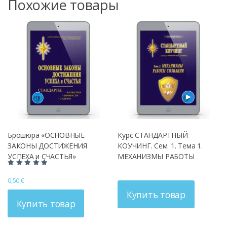
Похожие товары
Брошюра «ОСНОВНЫЕ
Курс СТАНДАРТНЫЙ
ЗАКОНЫ ДОСТИЖЕНИЯ
КОУЧИНГ. Сем. 1. Тема 1.
УСПЕХА и СЧАСТЬЯ»
МЕХАНИЗМЫ РАБОТЫ
СОЗНАНИЯ
Оценка
5.00
0,50
€
из 5
Купить товар
Купить товар