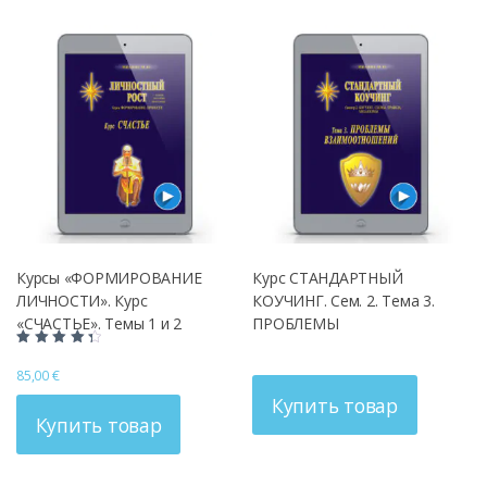
Курсы «ФОРМИРОВАНИЕ
Курс СТАНДАРТНЫЙ
ЛИЧНОСТИ». Курс
КОУЧИНГ. Сем. 2. Тема 3.
«СЧАСТЬЕ». Темы 1 и 2
ПРОБЛЕМЫ
ВЗАИМООТНОШЕНИЙ
Оценка
4.50
85,00
€
из 5
Купить товар
Купить товар