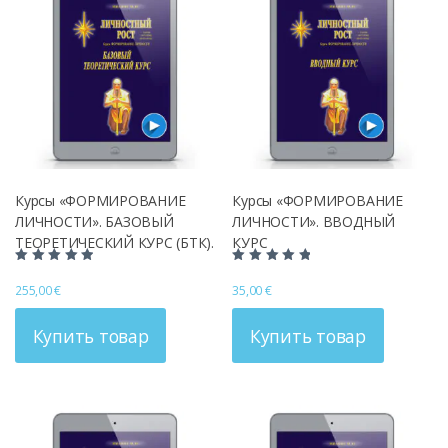
Курсы «ФОРМИРОВАНИЕ
Курсы «ФОРМИРОВАНИЕ
ЛИЧНОСТИ». БАЗОВЫЙ
ЛИЧНОСТИ». ВВОДНЫЙ
ТЕОРЕТИЧЕСКИЙ КУРС (БТК).
КУРС
Циклы 1-5
Оценка
Оценка
5.00
5.00
255,00
€
35,00
€
из 5
из 5
Купить товар
Купить товар