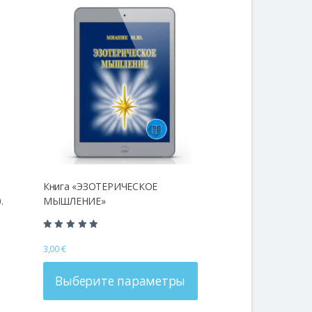
Книга «ЭЗОТЕРИЧЕСКОЕ
.
МЫШЛЕНИЕ»
Оценка
5.00
3,00
€
Этот
из 5
товар
Выберите параметры
имеет
несколько
вариаций.