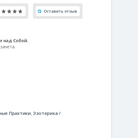
Оставить отзыв
ейтинг
5.00
 5 на
нове опроса
льзователей
 над Собой.
 зачета.
ные Практики
,
Эзотерика /