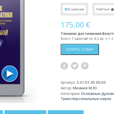
В наличии
Рейтинг:
Р
3
из
ос
175,00
€
по
Техники достижения Власти
Всего 7 занятий по 4,5 ак. ч + 2
КУПИТЬ ТОВАР
Артикул:
3.31.01.05.00.05
Автор:
Миание М.Ю.
Категории:
Основные Духов
Трансперсональные науки