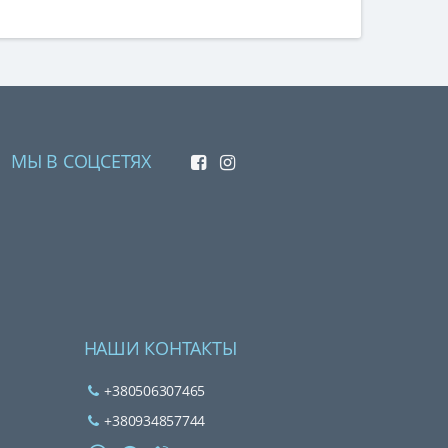
Опции
можно
выбрать
на
странице
товара.
МЫ В СОЦСЕТЯХ
НАШИ КОНТАКТЫ
+380506307465
+380934857744